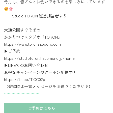
今月も、皆さんとお会いできるのを楽しみにしています
──Studio TORON 運営担当者より
⋅⋅⋅⋅⋅⋅⋅⋅⋅⋅⋅⋅⋅⋅⋅⋅⋅⋅⋅⋅⋅⋅⋅⋅⋅⋅⋅⋅
大通公園すぐそばの
かかりつけスタジオ『TORON』
https://www.toronsapporo.com
▶︎ご予約
https://studiotoron.hacomono.jp/home
▶︎LINEでのお問い合わせ
お得なキャンペーンやクーポン配信中！
https://lin.ee/TiCC02p
【登録時は一言メッセージをお送りください♪】
⋅⋅⋅⋅⋅⋅⋅⋅⋅⋅⋅⋅⋅⋅⋅⋅⋅⋅⋅⋅⋅⋅⋅⋅⋅⋅⋅⋅
ご予約はこちら